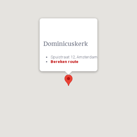
Dominicuskerk
Spuistraat 12, Amsterdam
Bereken route