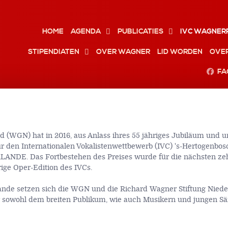
HOME
AGENDA
PUBLICATIES
IVC WAGNER
STIPENDIATEN
OVER WAGNER
LID WORDEN
OVE
FA
(WGN) hat in 2016, aus Anlass ihres 55 jähriges Jubiläum und u
 den Internationalen Vokalistenwettbewerb (IVC) 's-Hertogenbosc
DE. Das Fortbestehen des Preises wurde für die nächsten zehn
rige Oper-Edition des IVCs.
ande setzen sich die WGN und die Richard Wagner Stiftung Nied
sowohl dem breiten Publikum, wie auch Musikern und jungen S