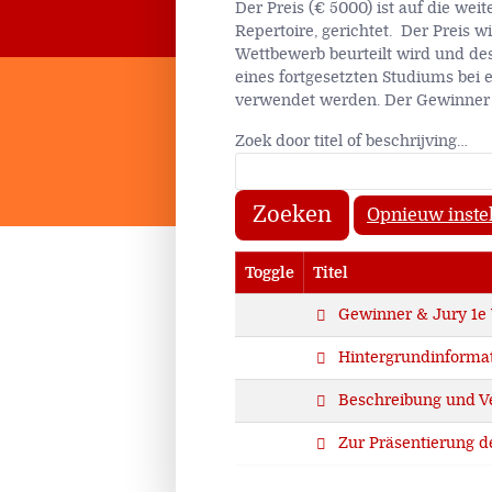
Der Preis (€ 5000) ist auf die we
Repertoire, gerichtet. Der Preis 
Wettbewerb beurteilt wird und des
eines fortgesetzten Studiums bei
verwendet werden. Der Gewinner gi
Zoek door titel of beschrijving…
Zoeken
Opnieuw inste
Toggle
Titel
pdf
Gewinner & Jury 1e
pdf
Hintergrundinformat
pdf
Beschreibung und V
pdf
Zur Präsentierung d