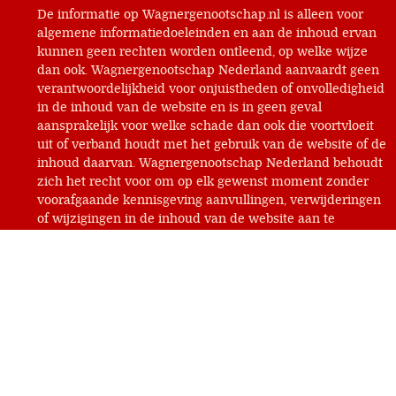
De informatie op Wagnergenootschap.nl is alleen voor
algemene informatiedoeleinden en aan de inhoud ervan
kunnen geen rechten worden ontleend, op welke wijze
dan ook. Wagnergenootschap Nederland aanvaardt geen
verantwoordelijkheid voor onjuistheden of onvolledigheid
in de inhoud van de website en is in geen geval
aansprakelijk voor welke schade dan ook die voortvloeit
uit of verband houdt met het gebruik van de website of de
inhoud daarvan. Wagnergenootschap Nederland behoudt
zich het recht voor om op elk gewenst moment zonder
voorafgaande kennisgeving aanvullingen, verwijderingen
of wijzigingen in de inhoud van de website aan te
brengen. Wagnergenootschap Nederland garandeert niet
dat de service vrij is van virussen of andere schadelijke
componenten. Wagnergenootschap Nederland heeft zich
ingespannen om alle rechthebbenden van op deze
website geplaatst materiaal te achterhalen. In sommige
gevallen kon de identiteit of verblijfplaats van
rechthebbenden in redelijkheid niet worden achterhaald.
Zij die menen rechten te kunnen doen gelden kunnen
zich melden via het contactformulier op deze website.